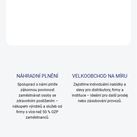
Alkalický zesilovač pracího účinku. Koncentrovaný zesilovač
alkalických detergentů, bez fosfátů. Obsah 25 l.
DETAILNÍ INFORMACE
ZEPTAT SE
NÁHRADNÍ PLNĚNÍ
VELKOOBCHOD NA MÍRU
Spoluprací s námi plníte
Zajistíme individuální nabídky a
zákonnou povinnost
slevy pro distributory, firmy a
zaměstnávat osoby se
instituce – ideální pro další prodej
zdravotním postižením –
nebo zásobování provozů.
nákupem výrobků a služeb od
firmy s více než 50 % OZP
zaměstnanců.