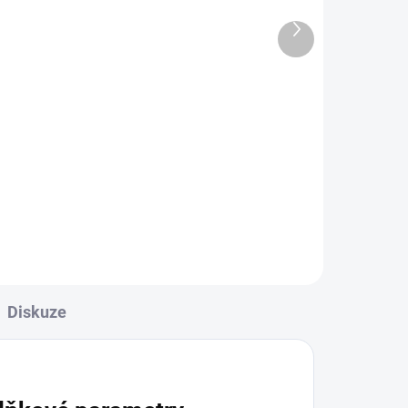
Další
ADEM
DO TÝDNE NA OBJEDNÁVKU
produkt
CN dávkovač tekutého
mýdla 1000 ml černý
373,22 Kč
451,60 Kč včetně DPH
Do košíku
Diskuze