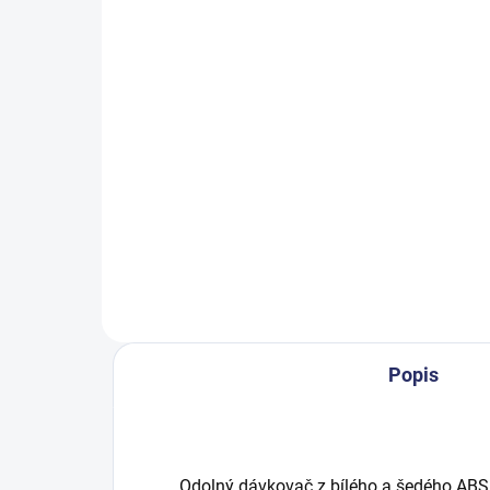
SKLADEM
Click&Go! držák lahve
Cli
Basic
stř
55,32 Kč
23
66,94 Kč včetně DPH
279
Do košíku
Popis
Odolný dávkovač z bílého a šedého ABS