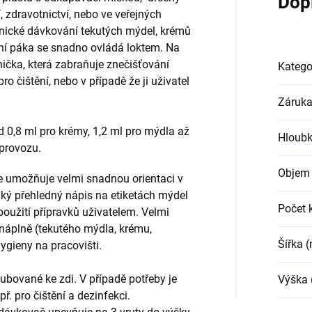
Dop
í, zdravotnictví, nebo ve veřejných
enické dávkování tekutých mýdel, krémů
tní páka se snadno ovládá loktem. Na
ička, která zabraňuje znečišťování
Katego
o čištění, nebo v případě že ji uživatel
Záruk
 0,8 ml pro krémy, 1,2 ml pro mýdla až
Hloub
y provozu.
Objem 
e umožňuje velmi snadnou orientaci v
lký přehledný nápis na etiketách mýdel
Počet 
oužití přípravků uživatelem. Velmi
náplně (tekutého mýdla, krému,
Šířka 
hygieny na pracovišti.
bované ke zdi. V případě potřeby je
Výška
. pro čištění a dezinfekci.