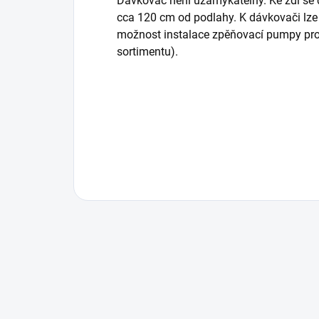
Dávkovač není uzamykatelný. Ke zdi se 
cca 120 cm od podlahy. K dávkovači lze z
možnost instalace zpěňovací pumpy pro
sortimentu).