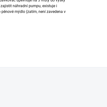
dávkovač upevňuje na 3 vruty do výšky
ajistit náhradní pumpu, existuje i
 pěnové mýdlo (zatím, není zavedena v