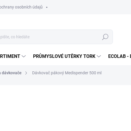
ochrany osobních údajů
Hledat
ORTIMENT
PRŮMYSLOVÉ UTĚRKY TORK
ECOLAB - 
a dávkovače
Dávkovač pákový Medispender 500 ml
ocení
1 205,57 Kč
/ ks
1 458,74 Kč včetně DPH
Měrná
SKLADEM DO TÝDNE