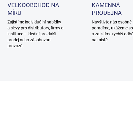
VELKOOBCHOD NA
KAMENNÁ
MÍRU
PRODEJNA
Zajistíme individuální nabídky
Navštivte nás osobně
a slevy pro distributory, firmy a
poradíme, ukážeme so
instituce – ideální pro další
a zajistíme rychlý odb
prodej nebo zásobování
na místě.
provozů.
950164
95