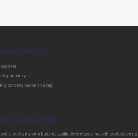
ORMACE PRO VÁS
akupovat
dní podmínky
nky ochrany osobních údajů
BÍRAT NEWSLETTER
 svůj e-mail a my vám budeme zasílat informace o nových produktech na