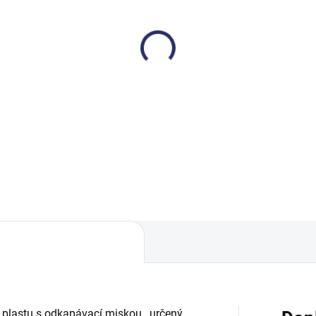
SKLADEM DO TÝDNE
SKL
ck&Go! držák lahve
CN dávkovač tekutého
íbrný lesklý
mýdla 1000 ml bílý
0,80 Kč
344,33 Kč
,27 Kč včetně DPH
416,64 Kč včetně DPH
Do košíku
Do košíku
 plastu s odkapávací miskou, určený