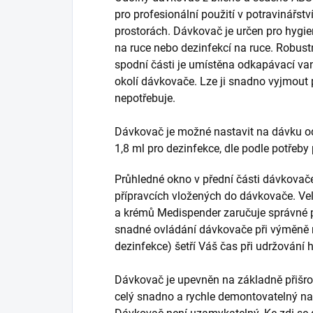
pro profesionální použití v potravinářstv
prostorách. Dávkovač je určen pro hygi
na ruce nebo dezinfekcí na ruce. Robus
spodní části je umístěna odkapávací van
okolí dávkovače. Lze ji snadno vyjmout pr
nepotřebuje.
Dávkovač je možné nastavit na dávku od
1,8 ml pro dezinfekce, dle podle potřeb
Průhledné okno v přední části dávkovač
přípravcích vložených do dávkovače. Ve
a krémů Medispender zaručuje správné p
snadné ovládání dávkovače při výměně 
dezinfekce) šetří Váš čas při udržování 
Dávkovač je upevněn na základně přišrou
celý snadno a rychle demontovatelný např