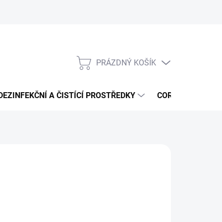
PRÁZDNÝ KOŠÍK
NÁKUPNÍ
KOŠÍK
DEZINFEKČNÍ A ČISTÍCÍ PROSTŘEDKY
CORMEN - ČISTÍ