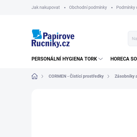
Přejít
Jak nakupovat
Obchodní podmínky
Podmínky 
na
obsah
PERSONÁLNÍ HYGIENA TORK
HORECA S
Domů
CORMEN - Čistící prostředky
Zásobníky 
Neohodnoceno
Podrobnosti hodn