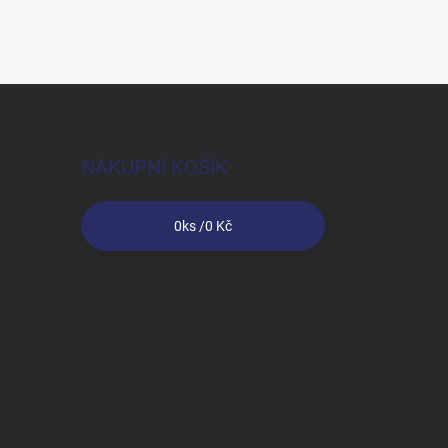
NÁKUPNÍ KOŠÍK
0
ks /
0 Kč