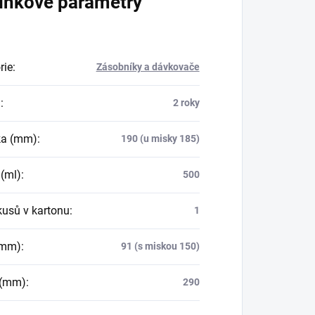
lňkové parametry
rie
:
Zásobníky a dávkovače
a
:
2 roky
ka (mm)
:
190 (u misky 185)
(ml)
:
500
kusů v kartonu
:
1
(mm)
:
91 (s miskou 150)
 (mm)
:
290