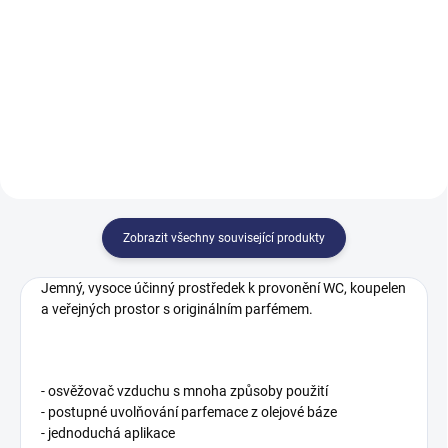
74,32 Kč včetně DPH
50,36 Kč včetně DPH
Do košíku
Do košíku
Zobrazit všechny související produkty
Jemný, vysoce účinný prostředek k provonění WC, koupelen
a veřejných prostor s originálním parfémem.
- osvěžovač vzduchu s mnoha způsoby použití
- postupné uvolňování parfemace z olejové báze
- jednoduchá aplikace