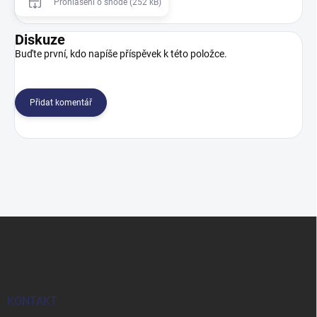
Prohlášení o shodě (252 kB)
Diskuze
Buďte první, kdo napíše příspěvek k této položce.
Přidat komentář
Z
á
p
a
t
í
KONTAKT