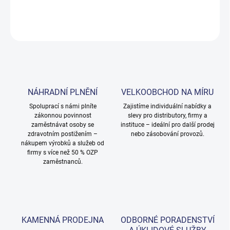
DETAILNÍ INFORMACE
ZEPTAT SE
NÁHRADNÍ PLNĚNÍ
VELKOOBCHOD NA MÍRU
Spoluprací s námi plníte
Zajistíme individuální nabídky a
zákonnou povinnost
slevy pro distributory, firmy a
zaměstnávat osoby se
instituce – ideální pro další prodej
zdravotním postižením –
nebo zásobování provozů.
nákupem výrobků a služeb od
firmy s více než 50 % OZP
zaměstnanců.
KAMENNÁ PRODEJNA
ODBORNÉ PORADENSTVÍ