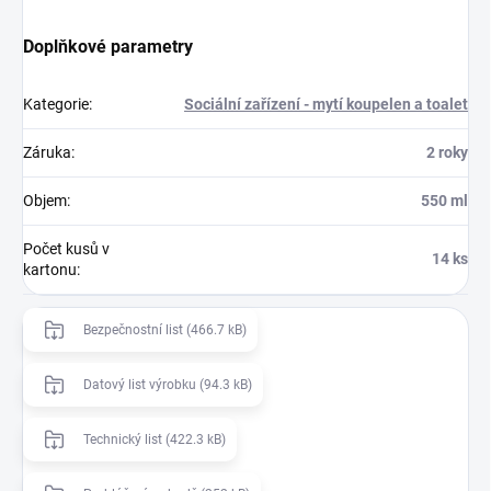
Doplňkové parametry
Kategorie
:
Sociální zařízení - mytí koupelen a toalet
Záruka
:
2 roky
Objem
:
550 ml
Počet kusů v
14 ks
kartonu
:
Bezpečnostní list (466.7 kB)
Datový list výrobku (94.3 kB)
Technický list (422.3 kB)