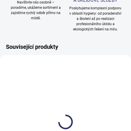
A ÚKLIDOVÉ SLUŽBY
Navštivte nás osobně –
poradíme, ukážeme sortiment a
Poskytujeme komplexní podporu
zajistíme rychlý odběr přímo na
v oblasti hygieny: od poradenství
místě.
a školení až po realizaci
profesionálního úklidu a
ekologických řešení na míru.
Související produkty
SKLADEM
SKLADEM
Krystal na koupelny ECO
Krystal WC cleaner ECO
750 ml
750 ml
61,42 Kč
41,62 Kč