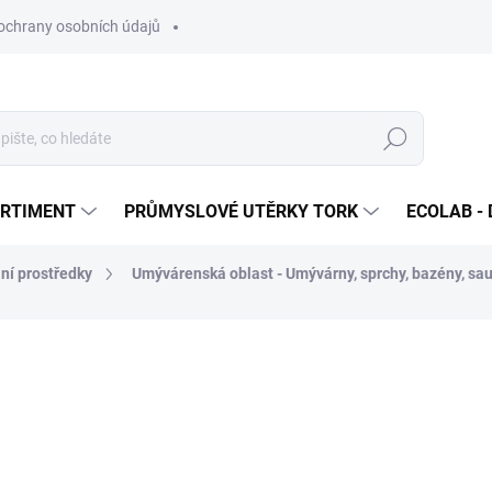
ochrany osobních údajů
Hledat
ORTIMENT
PRŮMYSLOVÉ UTĚRKY TORK
ECOLAB - 
ní prostředky
Umývárenská oblast - Umývárny, sprchy, bazény, sa
ocení
158,04 Kč
/ ks
191,23 Kč včetně DPH
Měrná
SKLADEM