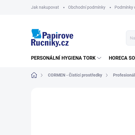
Přejít
Jak nakupovat
Obchodní podmínky
Podmínky 
na
obsah
PERSONÁLNÍ HYGIENA TORK
HORECA S
Domů
CORMEN - Čistící prostředky
Profesionál
Neohodnoceno
Podrobnosti hodn