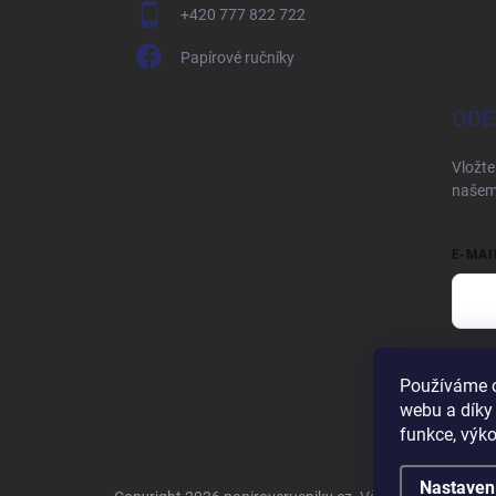
+420 777 822 722
Papírové ručníky
ODE
Vložte
našem
E-MAI
Vložen
Používáme c
Při
webu a díky
funkce, výko
Nastaven