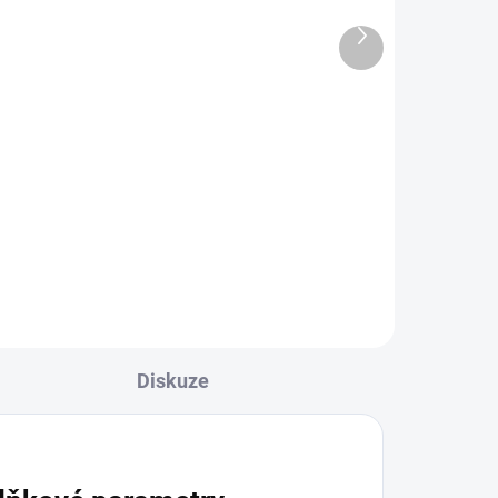
Další
ADEM
SKLADEM
produkt
hy
Cleamen 450 odvápňovač
ploch 5 l
453,89 Kč
549,21 Kč včetně DPH
Do košíku
Diskuze