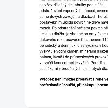
se vždy zředěný dle tabulky podle účelu 
odstraňování vápenných nánosů, cement
cementových závojů na dlažbách, hořečn
postavebním úklidu povrch nejdříve nav
roztok. Po odstranění nečistot povrch n
Lesklou dlažbu je vhodné po omytí zneu
tlakového rozprašovače Cleamenem 110
periodický a denní úklid se využívá v kou
vyskytuje vodní kámen, minerální usazen
balnea, lázně i do průmyslových provozů.
ve vyšší koncentraci je vyžírá. Poradí s
cestičkami v broušených a slinutých dl
Výrobek není možné prodávat široké ve
profesionální použití, při nákupu, prosí