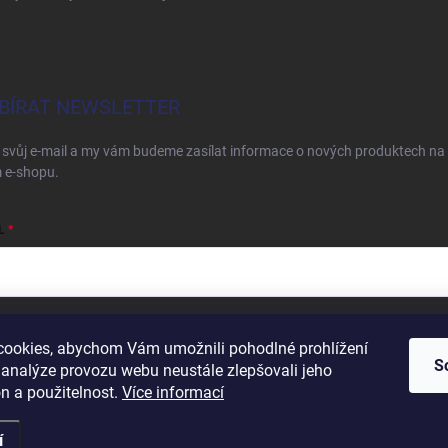
BÍRAT NEWSLETTER
 svůj e-mail a my vám budeme zasílat informace o nových produktech na
 e-shopu.
L
ím e-mailu souhlasíte s
podmínkami ochrany osobních údajů
ookies, abychom Vám umožnili pohodlné prohlížení
S
hlásit se
 analýze provozu webu neustále zlepšovali jeho
n a použitelnost.
Více informací
í