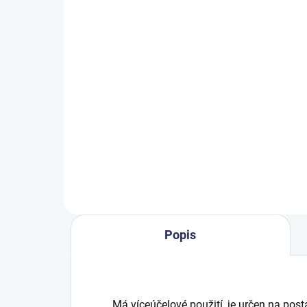
SKLADEM
Cleamen 410 koupelny
Cl
ANTB 1 l
AN
88,06 Kč
34
106,55 Kč včetně DPH
415
Do košíku
Popis
Má víceúčelové použití, je určen na posta