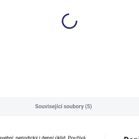
SKLADEM
SKL
eamen 410 koupelny
Cleamen 442 na podla
TB 5 l
kyselé 5 l
3,15 Kč
629,16 Kč
,21 Kč včetně DPH
761,28 Kč včetně DPH
Do košíku
Do košíku
Související soubory (5)
vební, periodický i denní úklid. Používá