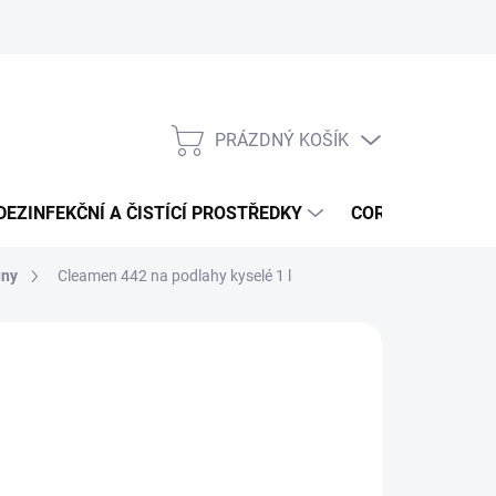
PRÁZDNÝ KOŠÍK
NÁKUPNÍ
KOŠÍK
DEZINFEKČNÍ A ČISTÍCÍ PROSTŘEDKY
CORMEN - ČISTÍ
uny
Cleamen 442 na podlahy kyselé 1 l