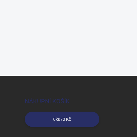
NÁKUPNÍ KOŠÍK
0
ks /
0 Kč