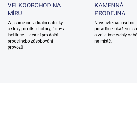
VELKOOBCHOD NA
KAMENNÁ
MÍRU
PRODEJNA
Zajistíme individuální nabídky
Navštivte nás osobně
a slevy pro distributory, firmy a
poradíme, ukážeme so
instituce – ideální pro další
a zajistíme rychlý odb
prodej nebo zásobování
na místě.
provozů.
950117
95