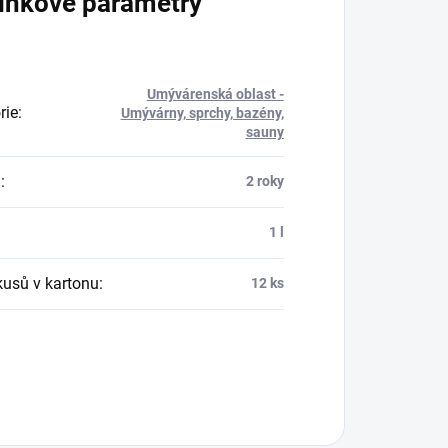
lňkové parametry
Umývárenská oblast -
rie
:
Umývárny, sprchy, bazény,
sauny
a
:
2 roky
:
1 l
kusů v kartonu
:
12 ks