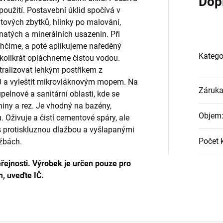
Dop
použití. Postavební úklid spočívá v
ových zbytků, hlinky po malování,
atých a minerálních usazenin. Při
lhčíme, a poté aplikujeme naředěný
Katego
ěkolikrát opláchneme čistou vodou.
tralizovat lehkým postřikem z
 a vyleštit mikrovláknovým mopem. Na
Záruk
pelnové a sanitární oblasti, kde se
iny a rez. Je vhodný na bazény,
Objem
 Oživuje a čistí cementové spáry, ale
i s protiskluznou dlažbou a vyšlapanými
Počet 
ažbách.
řejnosti. Výrobek je určen pouze pro
m, uveďte IČ.