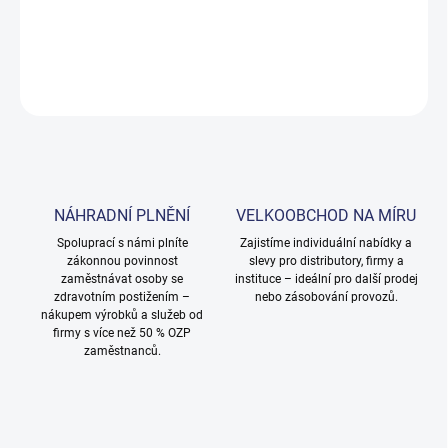
DETAILNÍ INFORMACE
ZEPTAT SE
NÁHRADNÍ PLNĚNÍ
VELKOOBCHOD NA MÍRU
Spoluprací s námi plníte
Zajistíme individuální nabídky a
zákonnou povinnost
slevy pro distributory, firmy a
zaměstnávat osoby se
instituce – ideální pro další prodej
zdravotním postižením –
nebo zásobování provozů.
nákupem výrobků a služeb od
firmy s více než 50 % OZP
zaměstnanců.