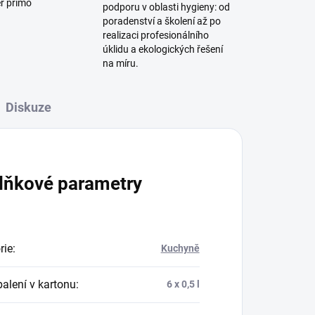
ěr přímo
podporu v oblasti hygieny: od
poradenství a školení až po
realizaci profesionálního
úklidu a ekologických řešení
na míru.
Diskuze
lňkové parametry
rie
:
Kuchyně
balení v kartonu
:
6 x 0,5 l