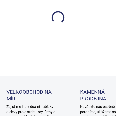
cena:
MOŽNOSTI DORUČENÍ
−
+
Přípravek na odstranění vodě
DETAILNÍ INFORMACE
VELKOOBCHOD NA
KAMENNÁ
MÍRU
PRODEJNA
Zajistíme individuální nabídky
Navštivte nás osobně
a slevy pro distributory, firmy a
poradíme, ukážeme so