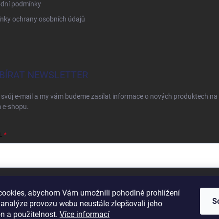
dní podmínky
nky ochrany osobních údajů
BÍRAT NEWSLETTER
 svůj e-mail a my vám budeme zasílat informace o nových produktech na
 e-shopu.
L
ím e-mailu souhlasíte s
podmínkami ochrany osobních údajů
ookies, abychom Vám umožnili pohodlné prohlížení
S
hlásit se
 analýze provozu webu neustále zlepšovali jeho
n a použitelnost.
Více informací