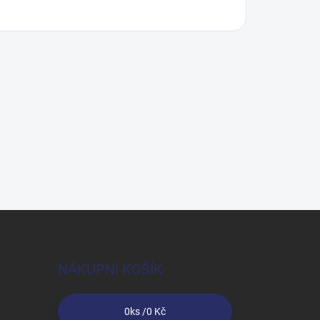
NÁKUPNÍ KOŠÍK
0
ks /
0 Kč