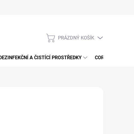
PRÁZDNÝ KOŠÍK
NÁKUPNÍ
KOŠÍK
DEZINFEKČNÍ A ČISTÍCÍ PROSTŘEDKY
CORMEN - ČISTÍ