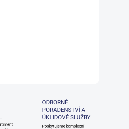
Přidat do košíku
rozpustných znečištění.
ZEPTAT SE
ODBORNÉ
PORADENSTVÍ A
ÚKLIDOVÉ SLUŽBY
 –
rtiment
Poskytujeme komplexní