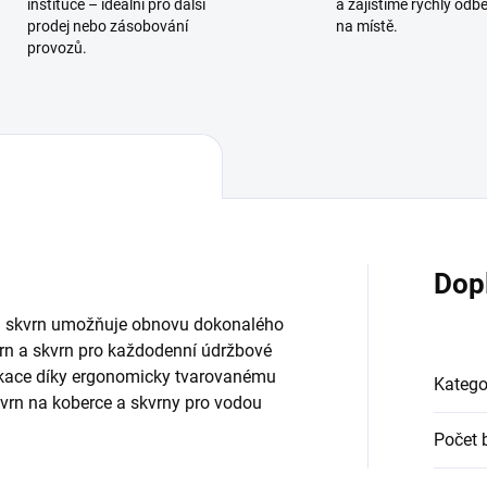
instituce – ideální pro další
a zajistíme rychlý odb
prodej nebo zásobování
na místě.
provozů.
Dop
h skvrn umožňuje obnovu dokonalého
vrn a skvrn pro každodenní údržbové
plikace díky ergonomicky tvarovanému
Katego
kvrn na koberce a skvrny pro vodou
Počet 