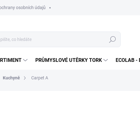
ochrany osobních údajů
Hledat
ORTIMENT
PRŮMYSLOVÉ UTĚRKY TORK
ECOLAB - 
Kuchyně
Carpet A
ocení
ZNAČKA:
ECOLAB
265 Kč
/ ks
320,65 Kč včetně DPH
Měrná
NA OBJEDNÁVKU