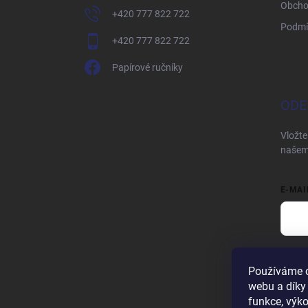
Obcho
+420 777 822 722
Podmí
+420 777 822 722
Papírové ručníky
ODE
Vložte
našem
E-MAI
Vložen
Používáme c
Při
webu a díky
funkce, výko