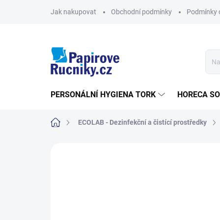
Přejít
Jak nakupovat
Obchodní podmínky
Podmínky 
na
obsah
PERSONÁLNÍ HYGIENA TORK
HORECA S
Domů
ECOLAB - Dezinfekční a čistící prostředky
Neohodnoceno
Podrobnosti hodn