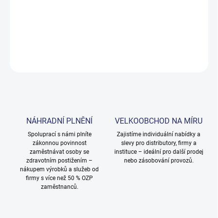
Ecolab Assert Clean je výkonný ekologický prostředek na mytí
nádobí s vysokou odmašťovací účinností.
DETAILNÍ INFORMACE
ZEPTAT SE
NÁHRADNÍ PLNĚNÍ
VELKOOBCHOD NA MÍRU
Spoluprací s námi plníte
Zajistíme individuální nabídky a
zákonnou povinnost
slevy pro distributory, firmy a
zaměstnávat osoby se
instituce – ideální pro další prodej
zdravotním postižením –
nebo zásobování provozů.
nákupem výrobků a služeb od
firmy s více než 50 % OZP
zaměstnanců.