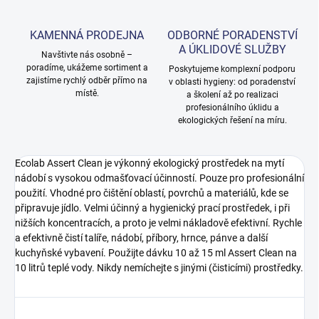
KAMENNÁ PRODEJNA
ODBORNÉ PORADENSTVÍ
A ÚKLIDOVÉ SLUŽBY
Navštivte nás osobně –
poradíme, ukážeme sortiment a
Poskytujeme komplexní podporu
zajistíme rychlý odběr přímo na
v oblasti hygieny: od poradenství
místě.
a školení až po realizaci
profesionálního úklidu a
ekologických řešení na míru.
Ecolab Assert Clean je výkonný ekologický prostředek na mytí
nádobí s vysokou odmašťovací účinností. Pouze pro profesionální
použití. Vhodné pro čištění oblastí, povrchů a materiálů, kde se
připravuje jídlo. Velmi účinný a hygienický prací prostředek, i při
nižších koncentracích, a proto je velmi nákladově efektivní. Rychle
a efektivně čistí talíře, nádobí, příbory, hrnce, pánve a další
kuchyňské vybavení. Použijte dávku 10 až 15 ml Assert Clean na
10 litrů teplé vody. Nikdy nemíchejte s jinými (čisticími) prostředky.