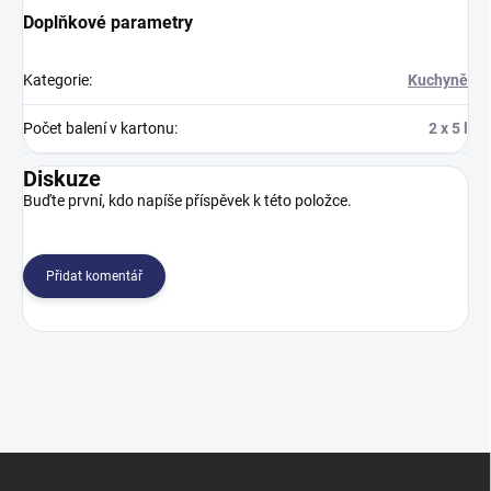
Doplňkové parametry
Kategorie
:
Kuchyně
Počet balení v kartonu
:
2 x 5 l
Diskuze
Buďte první, kdo napíše příspěvek k této položce.
Přidat komentář
Z
á