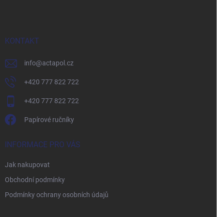
p
a
t
í
KONTAKT
info
@
actapol.cz
+420 777 822 722
+420 777 822 722
Papírové ručníky
INFORMACE PRO VÁS
Jak nakupovat
Obchodní podmínky
Podmínky ochrany osobních údajů