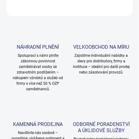
ZEPTAT SE
NÁHRADNÍ PLNĚNÍ
VELKOOBCHOD NA MÍRU
Spoluprací s námi plníte
Zajistíme individuální nabídky a
zákonnou povinnost
slevy pro distributory, firmy a
zaměstnávat osoby se
instituce – ideální pro další prodej
zdravotním postižením –
nebo zásobování provozů.
nákupem výrobků a služeb od
firmy s více než 50 % OZP
zaměstnanců.
KAMENNÁ PRODEJNA
ODBORNÉ PORADENSTVÍ
A ÚKLIDOVÉ SLUŽBY
Navštivte nás osobně –
poradíme, ukážeme sortiment a