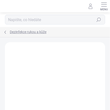
Přejít
na
obsah
Hledat
Dezinfekce rukou a kůže
Neohodnoceno
Podrobnosti hodnocení