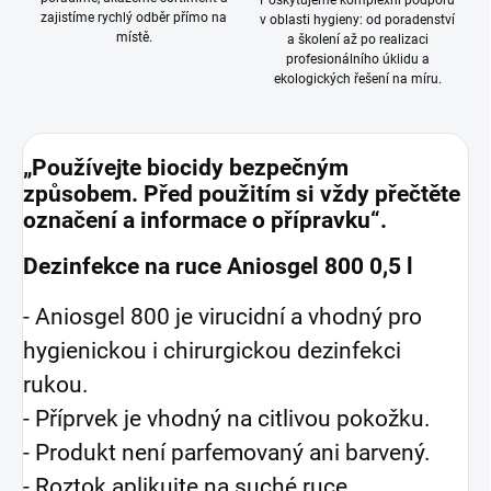
Poskytujeme komplexní podporu
zajistíme rychlý odběr přímo na
v oblasti hygieny: od poradenství
místě.
a školení až po realizaci
profesionálního úklidu a
ekologických řešení na míru.
„Používejte biocidy bezpečným
způsobem. Před použitím si vždy přečtěte
označení a informace o přípravku“.
Dezinfekce na ruce Aniosgel 800 0,5 l
- Aniosgel 800 je virucidní a vhodný pro
hygienickou i chirurgickou dezinfekci
rukou.
- Příprvek je vhodný na
citlivou pokožku.
- Produkt není p
arfemovaný ani barvený.
- Roztok aplikujte na suché ruce,